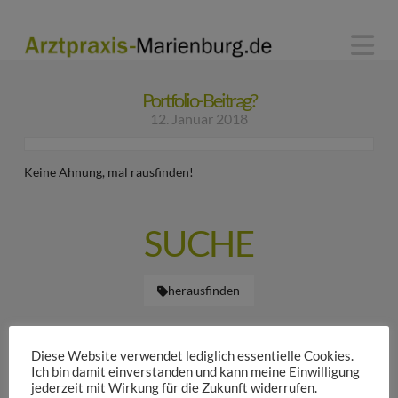
N
Portfolio-Beitrag?
12. Januar 2018
Keine Ahnung, mal rausfinden!
SUCHE
herausfinden
Diese Website verwendet lediglich essentielle Cookies.
WEITEREMPFEHLEN >
Ich bin damit einverstanden und kann meine Einwilligung
jederzeit mit Wirkung für die Zukunft widerrufen.