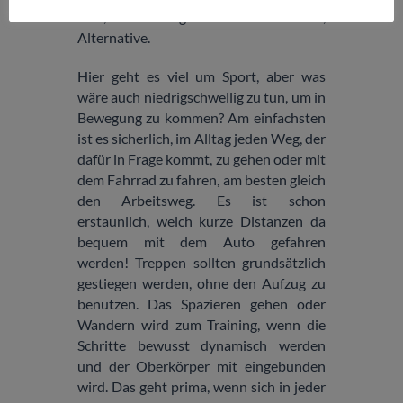
eine, womöglich schonendere,
Alternative.
Hier geht es viel um Sport, aber was
wäre auch niedrigschwellig zu tun, um in
Bewegung zu kommen? Am einfachsten
ist es sicherlich, im Alltag jeden Weg, der
dafür in Frage kommt, zu gehen oder mit
dem Fahrrad zu fahren, am besten gleich
den Arbeitsweg. Es ist schon
erstaunlich, welch kurze Distanzen da
bequem mit dem Auto gefahren
werden! Treppen sollten grundsätzlich
gestiegen werden, ohne den Aufzug zu
benutzen. Das Spazieren gehen oder
Wandern wird zum Training, wenn die
Schritte bewusst dynamisch werden
und der Oberkörper mit eingebunden
wird. Das geht prima, wenn sich in jeder