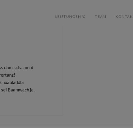
LEISTUNGEN
TEAM
KONTAK
ss damischa amoi
rertanz!
Schuabladdla
nd sei Baamwach ja,