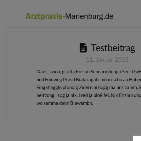
Testbeitrag
11. Januar 2018
Oans, zwoa, gsuffa Enzian Schdarmbeaga See: Gwi
hod Foidweg Prosd Biakriagal i moan scho aa Habe
Fingahaggln pfundig Zidern hi hogg ma uns zamm, 
heitzdog i sog ja nix, i red ja bloß fei. Nix Enzian u
wo samma denn Biawambn.